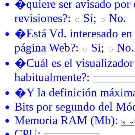
�quiere ser avisado por
revisiones?:
Si;
No.
�Está Vd. interesado en q
página Web?:
Si;
No.
�Cuál es el visualizador 
habitualmente?:
�Y la definición máxima
Bits por segundo del Mó
Memoria RAM (Mb):
CPU: